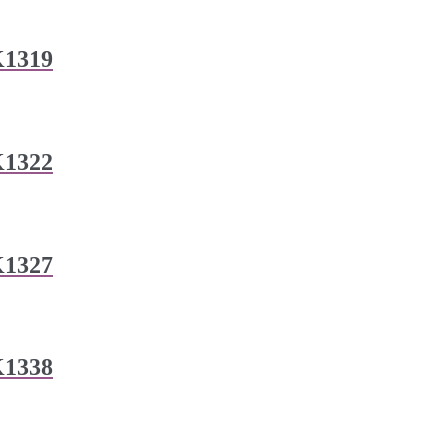
K1319
K1322
K1327
K1338