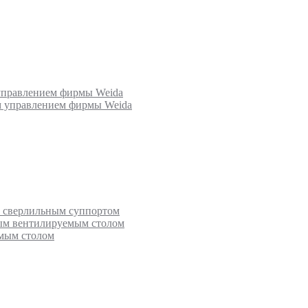
 управлением фирмы Weida
ым управлением фирмы Weida
с сверлильным суппортом
ным вентилируемым столом
емым столом