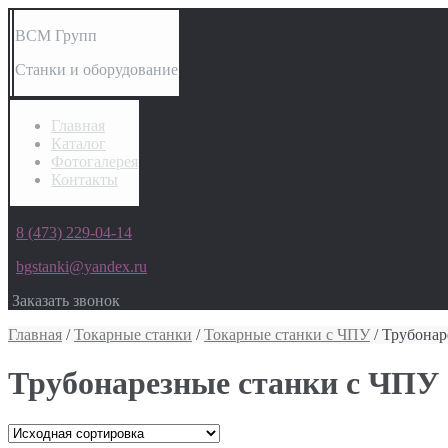
ВСМ Групп
Станки и оборудование
Главная
Каталог
Фотогалерея
Контакты
8 (473) 229-04-14
bgstanki@yandex.ru
Заказать звонок
Главная
/
Токарные станки
/
Токарные станки с ЧПУ
/ Трубонар
Трубонарезные станки с ЧПУ