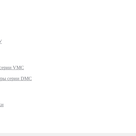
У
 серии VMC
тры серии DMC
ки