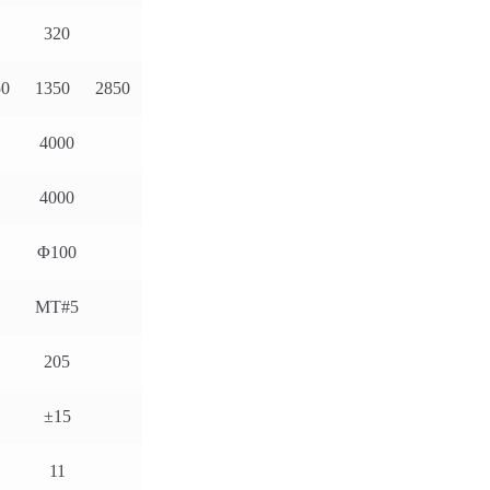
320
50
1350
2850
4000
4000
Φ100
MT#5
205
±15
11