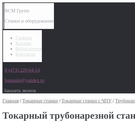
ВСМ Групп
Станки и оборудование
Главная
Каталог
Фотогалерея
Контакты
8 (473) 229-04-14
bgstanki@yandex.ru
Заказать звонок
Главная
/
Токарные станки
/
Токарные станки с ЧПУ
/
Трубонар
Токарный трубонарезной ста