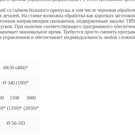
й со съёмом большого припуска, в том числе черновая обработк
деталей. На станке возможна обработка как коротких заготовок,
точным направляющим скольжения, подверженным закалке ТВЧ и
пусков. При наличии соответствующего программного обеспече
анимает минимальное время. Требуется просто сменить программ
ым управлением и обеспечивает индивидуальность любой сложно
Ø630 (480)*
Ø 340 (190)*
00
1500
3000
0)*
(1350)*
(2850)*
Ø 50-193