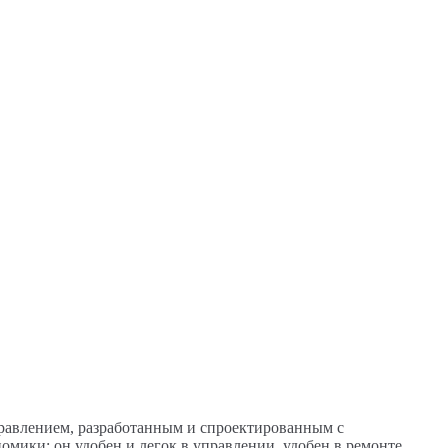
авлением, разработанным и спроектированным с
мики: он удобен и легок в управлении, удобен в ремонте.