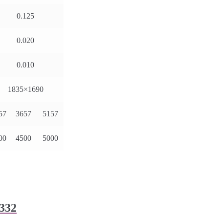
0.125
0.020
0.010
1835×1690
57
3657
5157
00
4500
5000
332