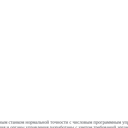
ым станком нормальной точности с числовым программным упр
я и органы управления разработаны с учетом требований эргоно