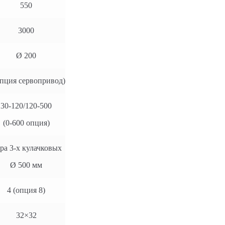
550
3000
Ø 200
опция сервопривод)
30-120/120-500
(0-600 опция)
ра 3-х кулачковых
Ø 500 мм
4 (опция 8)
32×32