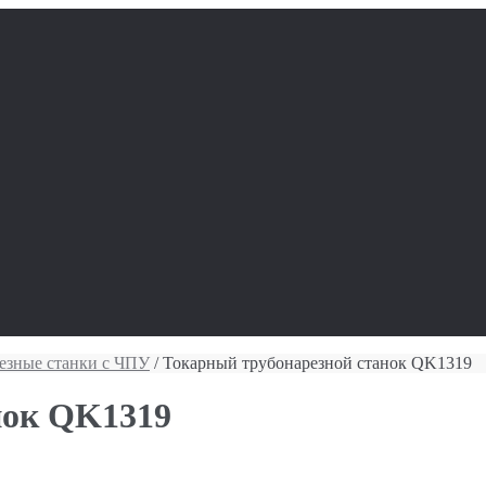
езные станки с ЧПУ
/ Токарный трубонарезной станок QK1319
нок QK1319