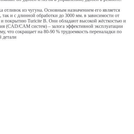
а отливок из чугуна. Основным назначением его является
 так и с длинной обработки до 3000 мм. в зависимости от
 покрытию Turicite B. Они обладают высокой жёсткостью и
ния (CAD/CAM систем) – залога эффективной эксплуатации
у, что сокращает на 80-90 % трудоемкость переналадки по
й детали