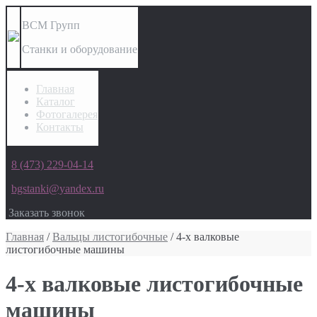
ВСМ Групп
Станки и оборудование
Главная
Каталог
Фотогалерея
Контакты
8 (473) 229-04-14
bgstanki@yandex.ru
Заказать звонок
Главная
/
Вальцы листогибочные
/ 4-х валковые
листогибочные машины
4-х валковые листогибочные
машины