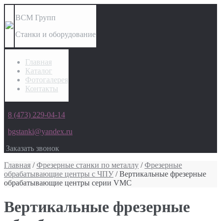
ВСМ Групп
Станки и оборудование
Главная
Каталог
Фотогалерея
Контакты
8 (473) 229-04-14
bgstanki@yandex.ru
Заказать звонок
Главная
/
Фрезерные станки по металлу
/
Фрезерные
обрабатывающие центры с ЧПУ
/ Вертикальные фрезерные
обрабатывающие центры серии VMC
Вертикальные фрезерные