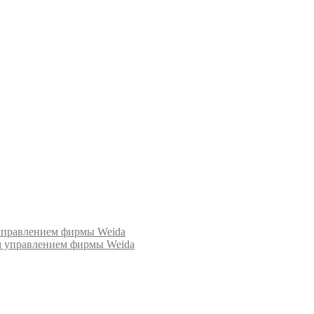
 управлением фирмы Weida
ым управлением фирмы Weida