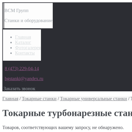
ВСМ Групп
Станки и оборудование
Главная
Каталог
Фотогалерея
Контакты
8 (473) 229-04-14
bgstanki@yandex.ru
Заказать звонок
Главная
/
Токарные станки
/
Токарные универсальные станки
/ 
Токарные турбонарезные ста
Товаров, соответствующих вашему запросу, не обнаружено.