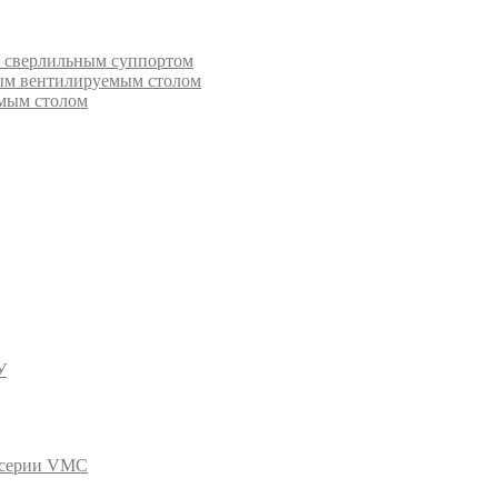
с сверлильным суппортом
ным вентилируемым столом
емым столом
У
 серии VMC