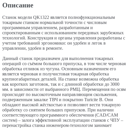
Описание
Станок модели QK1322 является полнофункциональным
токарным станком нормальной точности с числовым
программным управлением, разработанным и
спроектированным с использованием передовых зарубежных
технологий. Конструкция и органы управления разработаны с
учетом требований эргономики: он удобен и легок в
управлении, удобен в ремонте.
Данный станок предназначен для выполнения токарных
операций со съёмом большого припуска, в том числе черновая
обработка отливок из чугуна. Основным назначением его
является черновая и получистовая токарная обработка
крупногабаритных деталей. На станке возможна обработка
как коротких заготовок, так и с длинной обработки до 3000
мм. в зависимости от выбранного РМЦ. Перемещения по осям
происходят по высокоточным направляющим скольжения,
подверженным закалке ТВЧ и покрытию Turicite B. Они
обладают высокой жёсткостью и позволяют вести токарную
обработку со снятием больших припусков. При наличии
соответствующего программного обеспечения (CAD/CAM
систем) – залога эффективной эксплуатации станков с ЧПУ –
перенастройка станка инженером-технологом занимает