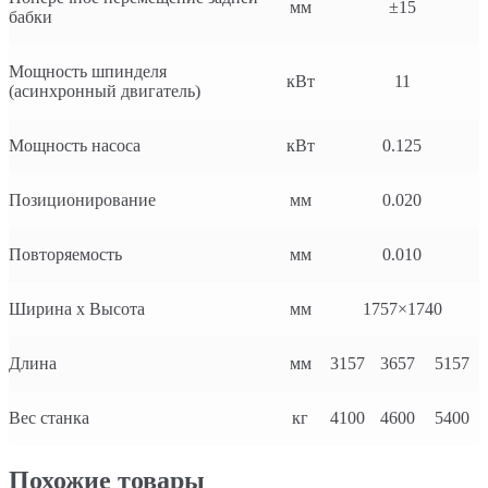
мм
±15
бабки
Мощность шпинделя
кВт
11
(асинхронный двигатель)
Мощность насоса
кВт
0.125
Позиционирование
мм
0.020
Повторяемость
мм
0.010
Ширина x Высота
мм
1757×1740
Длина
мм
3157
3657
5157
Вес станка
кг
4100
4600
5400
Похожие товары