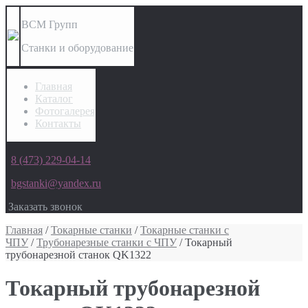
ВСМ Групп
Станки и оборудование
Главная
Каталог
Фотогалерея
Контакты
8 (473) 229-04-14
bgstanki@yandex.ru
Заказать звонок
Главная
/
Токарные станки
/
Токарные станки с
ЧПУ
/
Трубонарезные станки с ЧПУ
/ Токарный
трубонарезной станок QK1322
Токарный трубонарезной