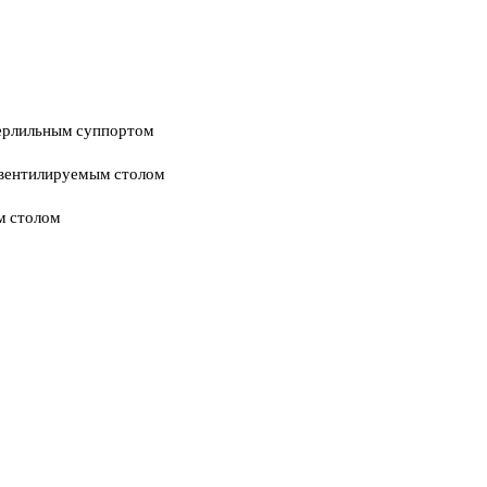
верлильным суппортом
м вентилируемым столом
м столом