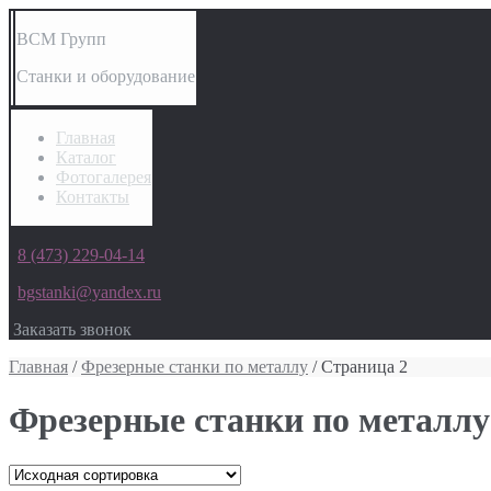
ВСМ Групп
Станки и оборудование
Главная
Каталог
Фотогалерея
Контакты
8 (473) 229-04-14
bgstanki@yandex.ru
Заказать звонок
Главная
/
Фрезерные станки по металлу
/ Страница 2
Фрезерные станки по металлу