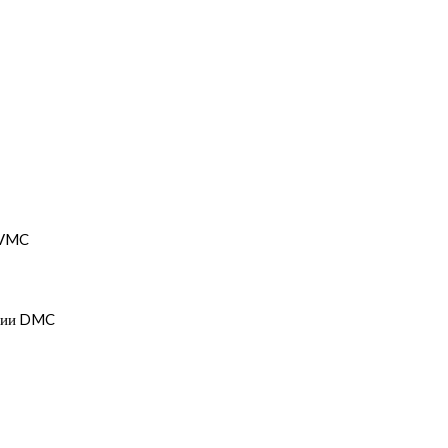
 VMC
ерии DMC