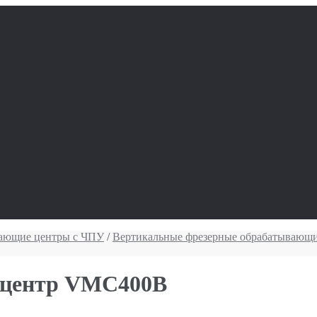
вающие центры с ЧПУ
/
Вертикальные фрезерные обрабатывающ
 центр VMC400B