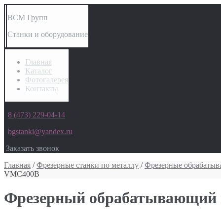
ВСМ Групп
Станки и оборудование
Главная
Каталог
Фотогалерея
Контакты
8 (473) 229-04-14
bgstanki@yandex.ru
Заказать звонок
Главная
/
Фрезерные станки по металлу
/
Фрезерные обрабаты
VMC400B
Фрезерный обрабатывающий