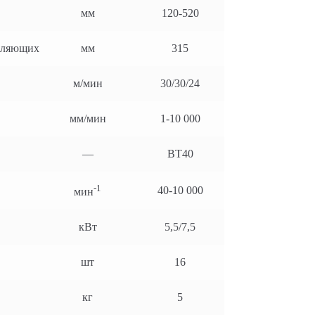
мм
120-520
авляющих
мм
315
м/мин
30/30/24
мм/мин
1-10 000
—
BT40
-1
40-10 000
мин
кВт
5,5/7,5
шт
16
кг
5