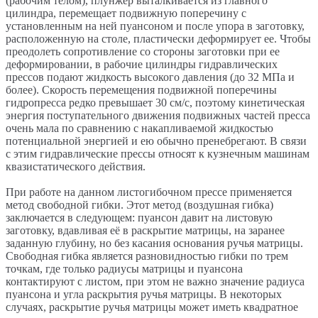
(рабочим телом), плунжер выталкивается из главного
цилиндра, перемещает подвижную поперечину с
установленным на ней пуансоном и после упора в заготовку,
расположенную на столе, пластически деформирует ее. Чтобы
преодолеть сопротивление со стороны заготовки при ее
деформировании, в рабочие цилиндры гидравлических
прессов подают жидкость высокого давления (до 32 МПа и
более). Скорость перемещения подвижной поперечины
гидропресса редко превышает 30 см/с, поэтому кинетическая
энергия поступательного движения подвижных частей пресса
очень мала по сравнению с накапливаемой жидкостью
потенциальной энергией и ею обычно пренебрегают. В связи
с этим гидравлические прессы относят к кузнечным машинам
квазистатического действия.
При работе на данном листогибочном прессе применяется
метод свободной гибки. Этот метод (воздушная гибка)
заключается в следующем: пуансон давит на листовую
заготовку, вдавливая её в раскрытие матрицы, на заранее
заданную глубину, но без касания основания ручья матрицы.
Свободная гибка является разновидностью гибки по трем
точкам, где только радиусы матрицы и пуансона
контактируют с листом, при этом не важно значение радиуса
пуансона и угла раскрытия ручья матрицы. В некоторых
случаях, раскрытие ручья матрицы может иметь квадратное