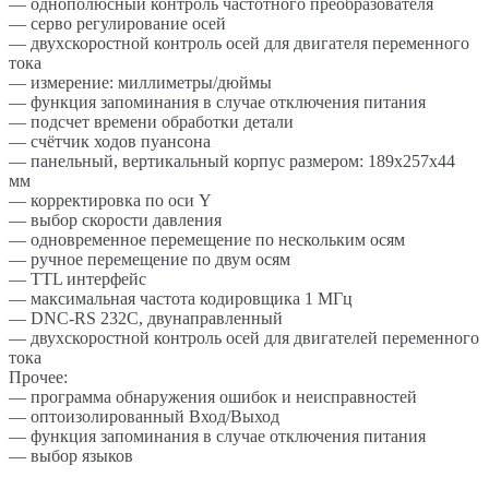
— однополюсный контроль частотного преобразователя
— серво регулирование осей
— двухскоростной контроль осей для двигателя переменного
тока
— измерение: миллиметры/дюймы
— функция запоминания в случае отключения питания
— подсчет времени обработки детали
— счётчик ходов пуансона
— панельный, вертикальный корпус размером: 189х257х44
мм
— корректировка по оси Y
— выбор скорости давления
— одновременное перемещение по нескольким осям
— ручное перемещение по двум осям
— TTL интерфейс
— максимальная частота кодировщика 1 МГц
— DNC-RS 232C, двунаправленный
— двухскоростной контроль осей для двигателей переменного
тока
Прочее:
— программа обнаружения ошибок и неисправностей
— оптоизолированный Вход/Выход
— функция запоминания в случае отключения питания
— выбор языков