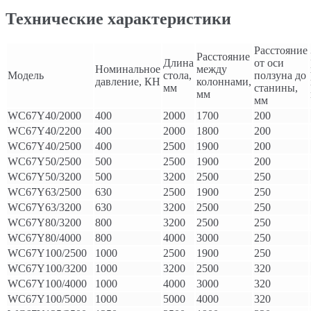
Технические характеристики
Расстояние
Расстояние
Длина
от оси
Номинальное
между
Модель
стола,
ползуна до
давление, КН
колоннами,
мм
станины,
мм
мм
WC67Y40/2000
400
2000
1700
200
WC67Y40/2200
400
2000
1800
200
WC67Y40/2500
400
2500
1900
200
WC67Y50/2500
500
2500
1900
200
WC67Y50/3200
500
3200
2500
250
WC67Y63/2500
630
2500
1900
250
WC67Y63/3200
630
3200
2500
250
WC67Y80/3200
800
3200
2500
250
WC67Y80/4000
800
4000
3000
250
WC67Y100/2500
1000
2500
1900
250
WC67Y100/3200
1000
3200
2500
320
WC67Y100/4000
1000
4000
3000
320
WC67Y100/5000
1000
5000
4000
320