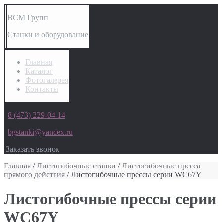
ВСМ Групп
Станки и оборудование
Главная
Каталог
Фотогалерея
Контакты
8 (473) 229-04-14
bgstanki@yandex.ru
Заказать звонок
Главная
/
Листогибочные станки
/
Листогибочные пресса
прямого действия
/ Листогибочные прессы серии WC67Y
Листогибочные прессы серии
WC67Y