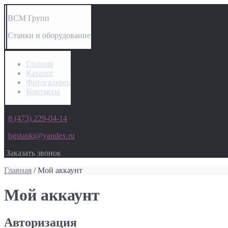
ВСМ Групп
Станки и оборудование
Главная
Каталог
Фотогалерея
Контакты
8 (473) 229-04-14
bgstanki@yandex.ru
Заказать звонок
Главная
/ Мой аккаунт
Мой аккаунт
Авторизация