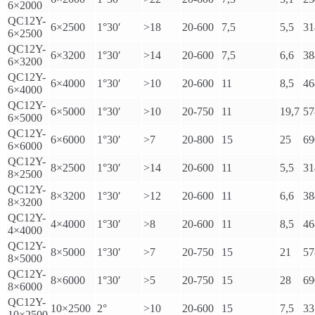
6×2000
QC12Y-
6×2500
1°30′
>18
20-600
7,5
5,5
31
6×2500
QC12Y-
6×3200
1°30′
>14
20-600
7,5
6,6
38
6×3200
QC12Y-
6×4000
1°30′
>10
20-600
11
8,5
46
6×4000
QC12Y-
6×5000
1°30′
>10
20-750
11
19,7
57
6×5000
QC12Y-
6×6000
1°30′
>7
20-800
15
25
69
6×6000
QC12Y-
8×2500
1°30′
>14
20-600
11
5,5
31
8×2500
QC12Y-
8×3200
1°30′
>12
20-600
11
6,6
38
8×3200
QC12Y-
4×4000
1°30′
>8
20-600
11
8,5
46
4×4000
QC12Y-
8×5000
1°30′
>7
20-750
15
21
57
8×5000
QC12Y-
8×6000
1°30′
>5
20-750
15
28
69
8×6000
QC12Y-
10×2500
2°
>10
20-600
15
7,5
33
10×2500