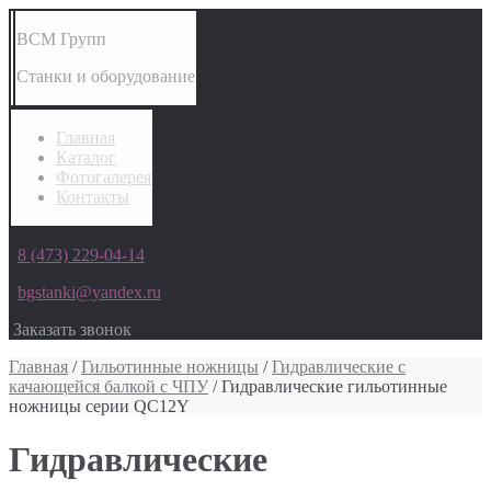
ВСМ Групп
Станки и оборудование
Главная
Каталог
Фотогалерея
Контакты
8 (473) 229-04-14
bgstanki@yandex.ru
Заказать звонок
Главная
/
Гильотинные ножницы
/
Гидравлические с
качающейся балкой с ЧПУ
/ Гидравлические гильотинные
ножницы серии QC12Y
Гидравлические