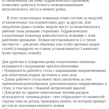
установленной системы гидравлических прижимов,
позволяют добиться точного позиционирования
металлического листа в момент рубки.
В этих гильотинных ножницах ножи состоят из модулей,
установленных последовательно друг за другом. Для
продления срока службы, модули могут устанавливаться в
рабочие пазы разными сторонами. Гидравлические
гильотинные ножницы комплектуются лезвиями с 4-мя
рабочими кромками. Лезвия изготавливаются 2-х типов
жесткости – для резки обычных или особо прочных видов
сталей (стандартно на станок устанавливается 1 комплект
более прочных лезвий).
Для удобства и ускорения резки гильотинные ножницы
оснащаются следующими приспособлениями:
• Поверхность рабочего стола с шариковыми направляющими
для облегчения подачи заготовок в зону реза
• Длина рабочего стола может быть увеличена за счет
применения разнообразных дополнительных направляющих и
стоек, в том числе с боковой метрической шкалой
• Для резки по заранее нанесенным линиям раскроя
используется «теневая резка»: свет отбрасывает от натянутой
струны тень на деталь, проецируя линию, по которой пройдет
рез после опускания верхнего лезвия