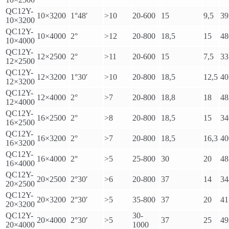
QC12Y-
10×3200
1°48′
>10
20-600
15
9,5
39
10×3200
QC12Y-
10×4000
2°
>12
20-800
18,5
15
48
10×4000
QC12Y-
12×2500
2°
>11
20-600
15
7,5
33
12×2500
QC12Y-
12×3200
1°30′
>10
20-800
18,5
12,5
40
12×3200
QC12Y-
12×4000
2°
>7
20-800
18,8
18
48
12×4000
QC12Y-
16×2500
2°
>8
20-800
18,5
15
34
16×2500
QC12Y-
16×3200
2°
>7
20-800
18,5
16,3
40
16×3200
QC12Y-
16×4000
2°
>5
25-800
30
20
48
16×4000
QC12Y-
20×2500
2°30′
>6
20-800
37
14
34
20×2500
QC12Y-
20×3200
2°30′
>5
35-800
37
20
41
20×3200
QC12Y-
30-
20×4000
2°30′
>5
37
25
49
20×4000
1000