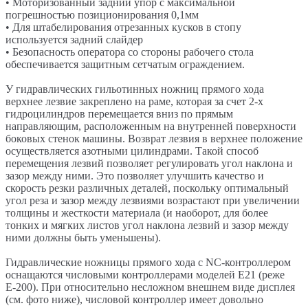
• Моторизованный задний упор с максимальной
погрешностью позиционирования 0,1мм
• Для штабелирования отрезанных кусков в стопу
используется задний слайдер
• Безопасность оператора со стороны рабочего стола
обеспечивается защитным сетчатым ограждением.
У гидравлических гильотинных ножниц прямого хода
верхнее лезвие закреплено на раме, которая за счет 2-х
гидроцилиндров перемещается вниз по прямым
направляющим, расположенным на внутренней поверхности
боковых стенок машины. Возврат лезвия в верхнее положение
осуществляется азотными цилиндрами. Такой способ
перемещения лезвий позволяет регулировать угол наклона и
зазор между ними. Это позволяет улучшить качество и
скорость резки различных деталей, поскольку оптимальный
угол реза и зазор между лезвиями возрастают при увеличении
толщины и жесткости материала (и наоборот, для более
тонких и мягких листов угол наклона лезвий и зазор между
ними должны быть уменьшены).
Гидравлические ножницы прямого хода с NC-контроллером
оснащаются числовыми контроллерами моделей E21 (реже
Е-200). При относительно несложном внешнем виде дисплея
(см. фото ниже), числовой контроллер имеет довольно