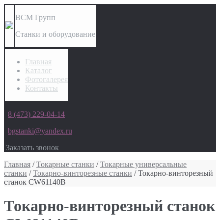
ВСМ Групп
Станки и оборудование
Главная
Каталог
Фотогалерея
Контакты
8 (473) 229-04-14
bgstanki@yandex.ru
Заказать звонок
Главная
/
Токарные станки
/
Токарные универсальные
станки
/
Токарно-винторезные станки
/ Токарно-винторезный
станок CW61140B
Токарно-винторезный станок