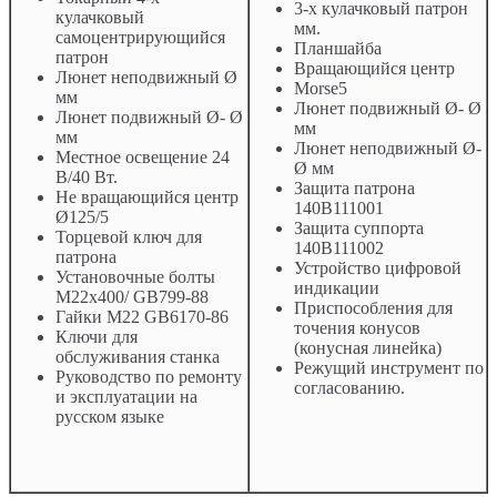
3-х кулачковый патрон
кулачковый
мм.
самоцентрирующийся
Планшайба
патрон
Вращающийся центр
Люнет неподвижный Ø
Morse5
мм
Люнет подвижный Ø- Ø
Люнет подвижный Ø- Ø
мм
мм
Люнет неподвижный Ø-
Местное освещение 24
Ø мм
В/40 Вт.
Защита патрона
Не вращающийся центр
140B111001
Ø125/5
Защита суппорта
Торцевой ключ для
140B111002
патрона
Устройство цифровой
Установочные болты
индикации
M22x400/ GB799-88
Приспособления для
Гайки М22 GB6170-86
точения конусов
Ключи для
(конусная линейка)
обслуживания станка
Режущий инструмент по
Руководство по ремонту
согласованию.
и эксплуатации на
русском языке