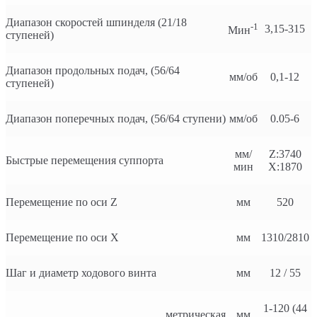
Диапазон скоростей шпинделя (21/18
-1
3,15-315
Мин
ступеней)
Диапазон продольных подач, (56/64
мм/об
0,1-12
ступеней)
Диапазон поперечных подач, (56/64 ступени)
мм/об
0.05-6
мм/
Z:3740
Быстрые перемещения суппорта
мин
X:1870
Перемещение по оси Z
мм
520
Перемещение по оси X
мм
1310/2810
Шаг и диаметр ходового винта
мм
12 / 55
1-120 (44
метрическая
мм