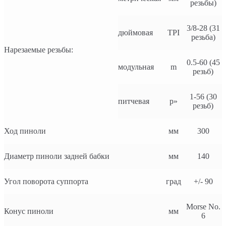
резьбы)
3/8-28 (31
дюймовая
TPI
резьба)
Нарезаемые резьбы:
0.5-60 (45
модульная
m
резьб)
1-56 (30
питчевая
p»
резьб)
Ход пиноли
мм
300
Диаметр пиноли задней бабки
мм
140
Угол поворота суппорта
град
+/- 90
Morse No.
Конус пиноли
мм
6