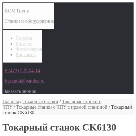
ВСМ Групп
Станки и оборудование
Главная
Каталог
Фотогалерея
Контакты
8 (473) 229-04-14
bgstanki@yandex.ru
Заказать звонок
Главная
/
Токарные станки
/
Токарные станки с
ЧПУ
/
Токарные станки с ЧПУ с прямой станиной
/ Токарный
станок CK6130
Токарный станок CK6130