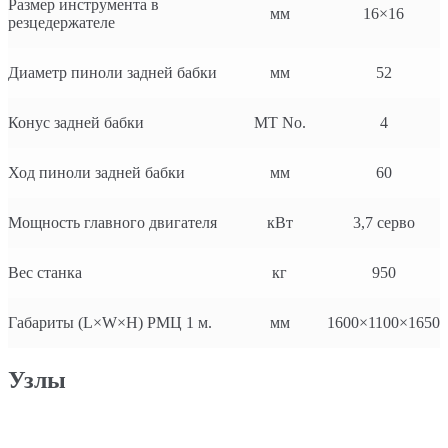
Размер инструмента в
мм
16×16
резцедержателе
Диаметр пиноли задней бабки
мм
52
Конус задней бабки
MT No.
4
Ход пиноли задней бабки
мм
60
Мощность главного двигателя
кВт
3,7 серво
Вес станка
кг
950
Габариты (L×W×H) РМЦ 1 м.
мм
1600×1100×1650
Узлы