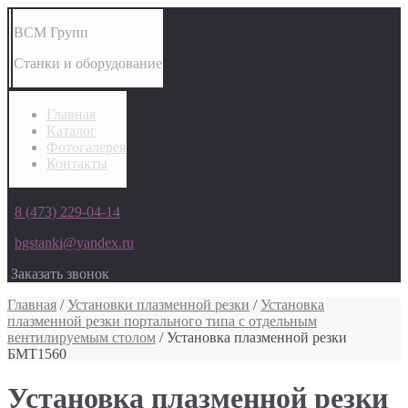
ВСМ Групп
Станки и оборудование
Главная
Каталог
Фотогалерея
Контакты
8 (473) 229-04-14
bgstanki@yandex.ru
Заказать звонок
Главная
/
Установки плазменной резки
/
Установка
плазменной резки портального типа с отдельным
вентилируемым столом
/ Установка плазменной резки
БМТ1560
Установка плазменной резки