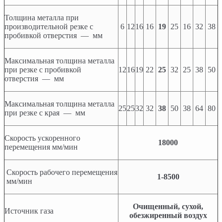
Толщина металла при
производительной резке с
6
12
16
16
19
25
16
32
38
пробивкой отверстия — мм
Максимальная толщина металла
при резке с пробивкой
12
16
19
22
25
32
25
38
50
отверстия — мм
Максимальная толщина металла
25
25
32
32
38
50
38
64
80
при резке с края — мм
Скорость ускоренного
1
8000
перемещения мм/мин
Скорость рабочего перемещения
1-8500
мм/мин
Очищенный, сухой,
Источник газа
обезжиренный воздух