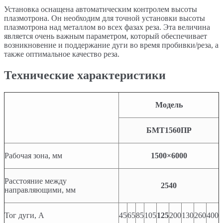
Установка оснащена автоматическим контролем высоты
плазмотрона. Он необходим для точной установки высоты
плазмотрона над металлом во всех фазах реза. Эта величина
является очень важным параметром, который обеспечивает
возникновение и поддержание дуги во время пробивки/реза, а
также оптимальное качество реза.
Технические характеристики
Модель
БМТ1560ПР
Рабочая зона, мм
1500
×6000
Расстояние между
25
40
направляющими, мм
Тог дуги, А
45
65
85
105
125
200
130
260
400