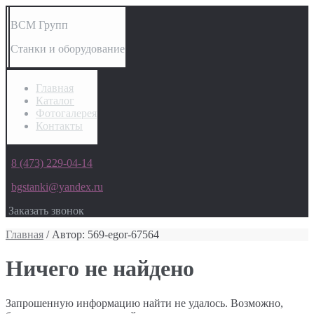
ВСМ Групп
Станки и оборудование
Главная
Каталог
Фотогалерея
Контакты
8 (473) 229-04-14
bgstanki@yandex.ru
Заказать звонок
Главная
/ Автор: 569-egor-67564
Ничего не найдено
Запрошенную информацию найти не удалось. Возможно,